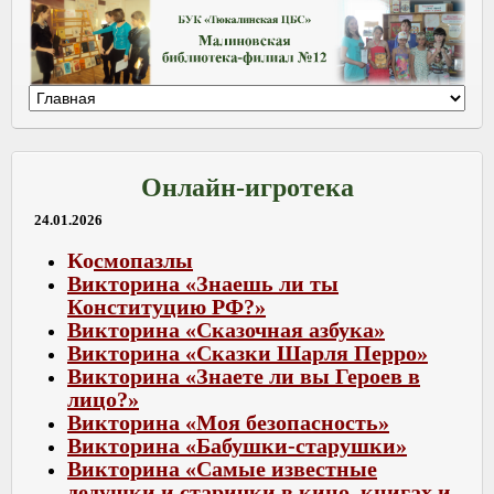
Онлайн-игротека
24.01.2026
Ко
смопазлы
Викторина «Знаешь ли ты
Конституцию РФ?»
Викторина «Сказочная азбука»
Викторина «Сказки Шарля Перро»
Викторина «Знаете ли вы Героев в
лицо?»
Викторина «Моя безопасность»
Викторина «Бабушки-старушки»
Викторина «Самые известные
дедушки и старички в кино, книгах и