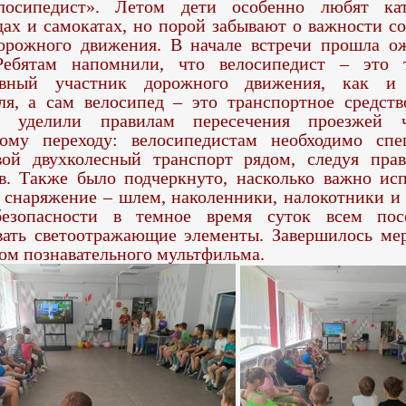
елосипедист». Летом дети особенно любят кат
дах и самокатах, но порой забывают о важности с
орожного движения.
В начале встречи прошла о
 Ребятам напомнили, что велосипедист – это 
авный участник дорожного движения, как и 
ля, а сам велосипед – это транспортное средств
е уделили правилам пересечения проезжей 
ому переходу: велосипедистам необходимо сп
вой двухколесный транспорт рядом, следуя пра
в. Также было подчеркнуто, насколько важно исп
 снаряжение – шлем, наколенники, налокотники и 
езопасности в темное время суток всем посо
вать светоотражающие элементы. Завершилось ме
ом познавательного мультфильма.