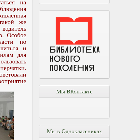
аться на
облюдения
живленная
такой же
водитель
о. Особое
части по
ешиться и
вилам для
ользовать
перчатки.
ветовали
роприятие
Мы ВКонтакте
Мы в Одноклассниках