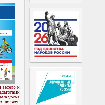
 весело и
едагогами
ема урока
то должен