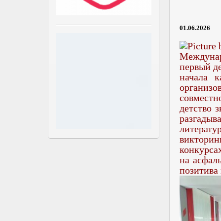
01.06.2026
Междунар
первый де
начала 
организо
совместн
детство 
разгады
литерату
виктори
конкурса
на асфал
позитива