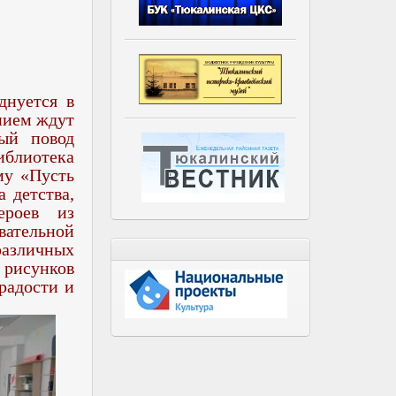
днуется в
ением ждут
ый повод
иблиотека
му «Пусть
 детства,
ероев из
вательной
азличных
 рисунков
радости и