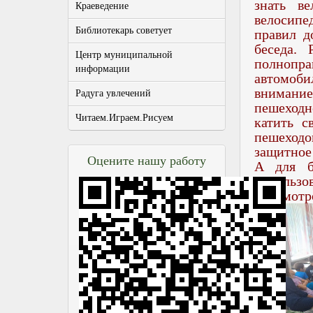
знать в
Краеведение
велосипе
Библиотекарь советует
правил д
беседа.
Центр муниципальной
полнопр
информации
автомоби
внимани
Радуга увлечений
пешеходн
Читаем.Играем.Рисуем
катить с
пешеходо
защитное
Оцените нашу работу
А для б
использо
просмотр