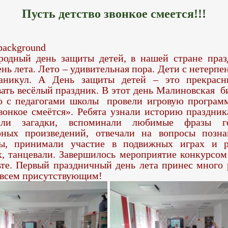
Пусть детство звонкое смеется!!!
одный день защиты детей, в нашей стране праз
нь лета. Лето – удивительная пора. Дети с нетерп
каникул. А День защиты детей – это прекрасн
вать весёлый праздник.
В этот день Малиновская б
о с педагогами школы провели игровую програм
звонкое смеётся».
Ребята узнали историю праздника
вали загадки, вспоминали любимые фразы г
рных произведений, отвечали на вопросы позна
ны, принимали участие в подвижных играх и р
х, танцевали.
Завершилось мероприятие конкурсом
ьте. Первый праздничный день лета принес много 
 всем присутствующим!