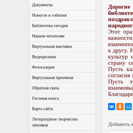
Документы
Дорогие
библио
Новости и события
поздра
народног
Библиотека сегодня
Этот пра
Нашим читателям
важнос
взаимопо
Виртуальная выставка
к другу. 
культур 
Видеоролики
страну с
Фотогалерея
Пусть ка
согласия
Виртуальная приемная
Пусть э
взаимовы
Обратная связь
Благодари
Гостевая книга
Карта сайта
Литературное творчество
Добавить 
земляков