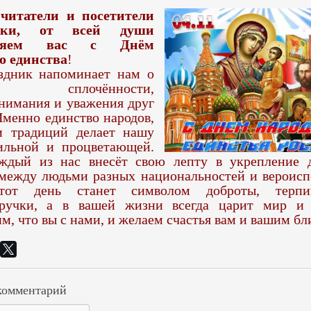
 читатели и посетители
теки, от всей души
вляем вас с Днём
о единства
!
здник напоминает нам о
ти сплочённости,
нимания и уважения друг
Именно единство народов,
и традиций делает нашу
ильной и процветающей.
ждый из нас внесёт свою лепту в укрепление
 между людьми разных национальностей и вероисп
тот день станет символом доброты, терп
ручки, а в вашей жизни всегда царит мир и 
м, что вы с нами, и желаем счастья вам и вашим бл
комментарий