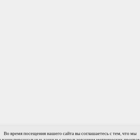
Главная
Новости и события
Фотогалерея
Гостевая книга
Во время посещения нашего сайта вы соглашаетесь с тем, что мы
Отечественной войны . Тюкалинский МР Малиновское сельское поселе
 ваши персональные данные с использованием метрических програ