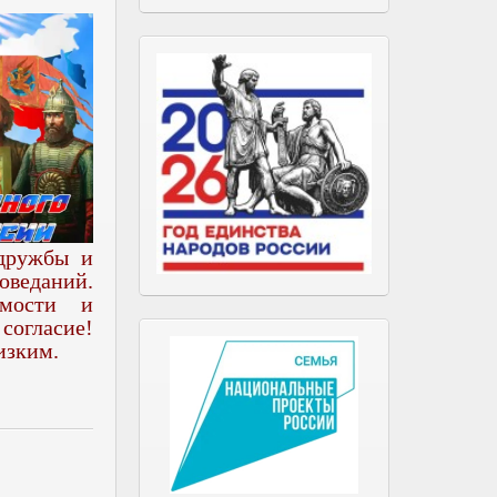
 дружбы и
оведаний.
имости и
согласие!
изким.