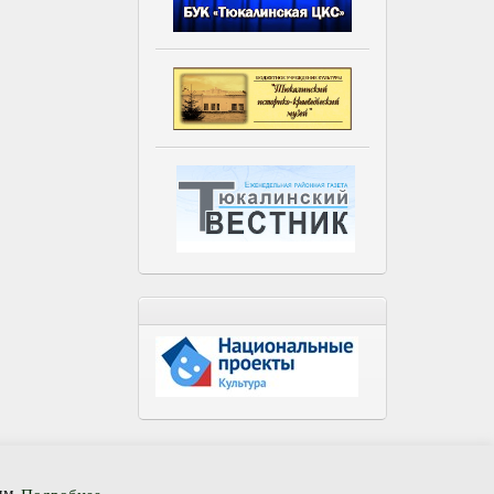
ние
В Сибири не было войны, но мы огнём её задеты
мм.